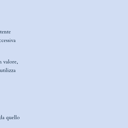
utente
ccessiva
n valore,
utilizza
 da quello