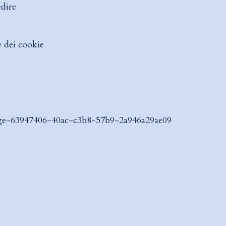
edire
e dei cookie
-edge-63947406-40ac-c3b8-57b9-2a946a29ae09