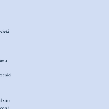
a
ocietà
uesti
tecnici
l sito
 con i