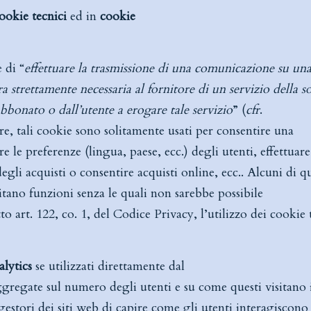
ookie tecnici
ed in
cookie
e di “
effettuare la trasmissione di una comunicazione su un
 strettamente necessaria al fornitore di un servizio della s
abbonato o dall’utente a erogare tale servizio
” (
cfr
.
are, tali cookie sono solitamente usati per consentire una
 le preferenze (lingua, paese, ecc.) degli utenti, effettuare
degli acquisti o consentire acquisti online, ecc.. Alcuni di q
litano funzioni senza le quali non sarebbe possibile
to art. 122, co. 1, del Codice Privacy, l’utilizzo dei cookie 
alytics
se utilizzati direttamente dal
gregate sul numero degli utenti e su come questi visitano i
 gestori dei siti web di capire come gli utenti interagiscono