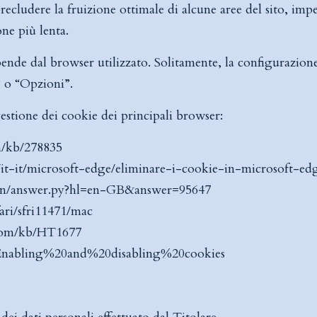
ecludere la fruizione ottimale di alcune aree del sito, imp
one più lenta.
ende dal browser utilizzato. Solitamente, la configurazion
” o “Opzioni”.
gestione dei cookie dei principali browser:
m/kb/278835
m/it-it/microsoft-edge/eliminare-i-cookie-in-microsoft
bin/answer.py?hl=en-GB&answer=95647
fari/sfri11471/mac
.com/kb/HT1677
b/Enabling%20and%20disabling%20cookies