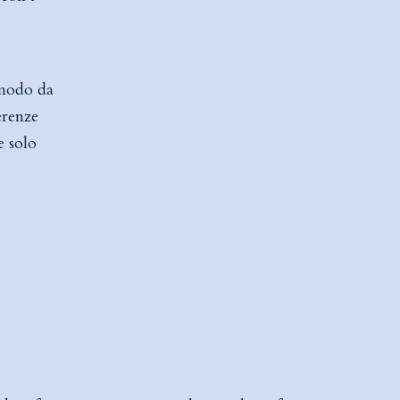
n modo da
erenze
e solo