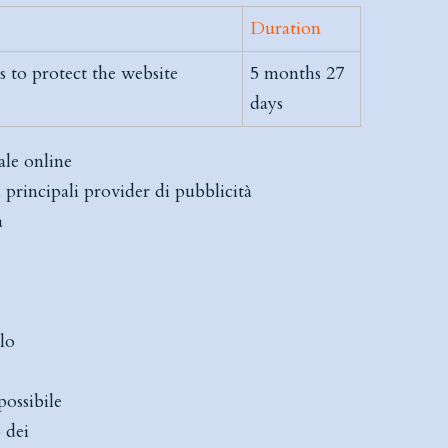
Duration
s to protect the website
5 months 27
days
ale online
i principali provider di pubblicità
a
llo
ossibile
 dei