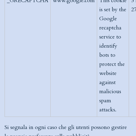
_GRECAPTCHA
www.google.com
This cookie
5
is set by the
27
Google
recaptcha
service to
identify
bots to
protect the
website
against
malicious
spam
attacks.
Si segnala in ogni caso che gli utenti possono gestire