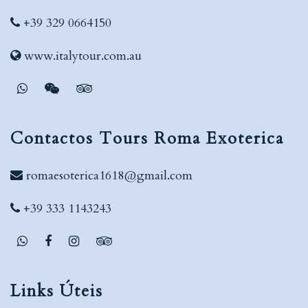
+39 329 0664150
www.italytour.com.au
Contactos Tours Roma Exoterica
romaesoterica1618@gmail.com
+39 333 1143243
Links Úteis