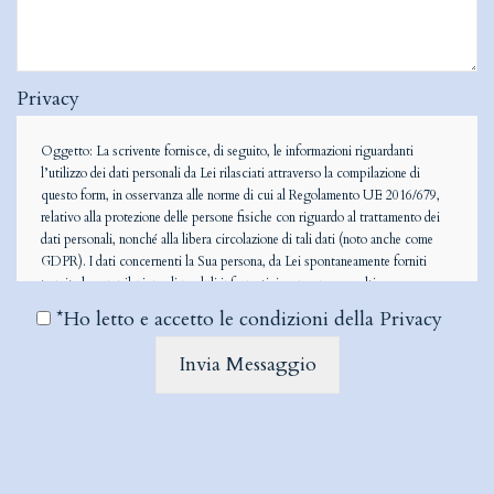
Privacy
Oggetto: La scrivente fornisce, di seguito, le informazioni riguardanti
l’utilizzo dei dati personali da Lei rilasciati attraverso la compilazione di
questo form, in osservanza alle norme di cui al Regolamento UE 2016/679,
relativo alla protezione delle persone fisiche con riguardo al trattamento dei
dati personali, nonché alla libera circolazione di tali dati (noto anche come
GDPR). I dati concernenti la Sua persona, da Lei spontaneamente forniti
tramite la compilazione di moduli informatici, vengono raccolti
esclusivamente per consentire il contatto con l’azienda e, eventualmente,
*Ho letto e accetto le condizioni della
Privacy
eseguire il contratto con Lei concluso. Il conferimento, da parte Sua, dei dati
in parola ha natura obbligatoria; il suo eventuale rifiuto non ci permetterà di
fornirLe il prodotto/servizio da Lei richiesto (potenzialmente esponendoLa a
responsabilità per inadempimento contrattuale) e, comunque, di evadere la
Sua richiesta. All’interno della nostra struttura potrà venire a conoscenza dei
dati solo il personale incaricato di effettuare operazioni di trattamento dei dati
stessi, sempre per le citate finalità. Le ricordiamo inoltre che, facendone
apposita richiesta al titolare del trattamento, potrà esercitare tutti i diritti