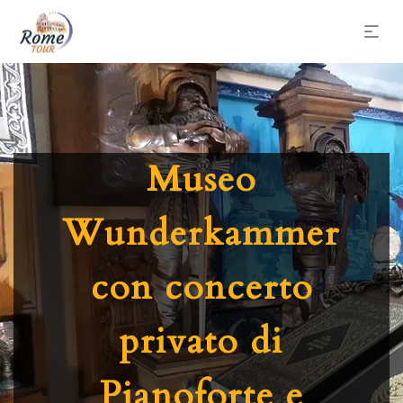
Museo
Wunderkammer
con concerto
privato di
Pianoforte e