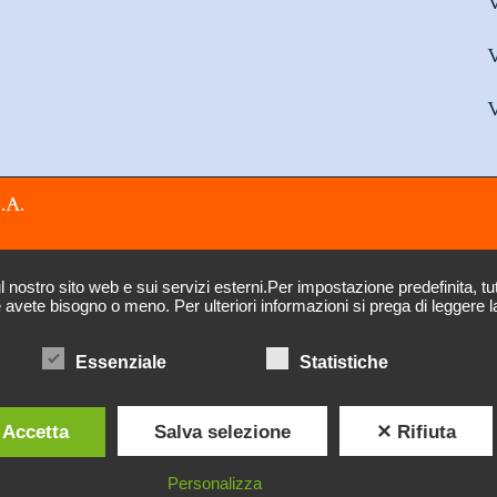
V
V
V
.A.
ostro sito web e sui servizi esterni.Per impostazione predefinita, tutti 
e avete bisogno o meno. Per ulteriori informazioni si prega di leggere l
Essenziale
Statistiche
 Accetta
Salva selezione
✕ Rifiuta
Personalizza