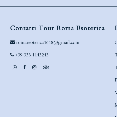
Contatti Tour Roma Esoterica
romaesoterica1618@gmail.com
C
+39 333 1143243
T
T
P
W
M