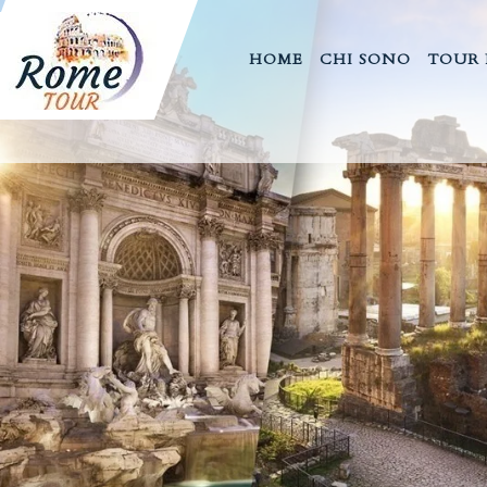
ROCCONI
ROCCONI
HOME
CHI SONO
TOUR 
LUCA
LUCA