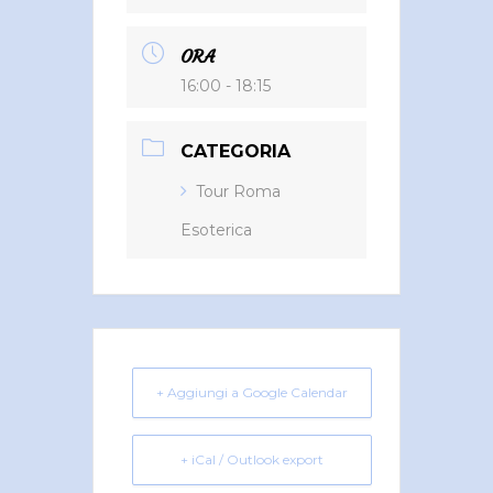
ORA
16:00 - 18:15
CATEGORIA
Tour Roma
Esoterica
+ Aggiungi a Google Calendar
+ iCal / Outlook export