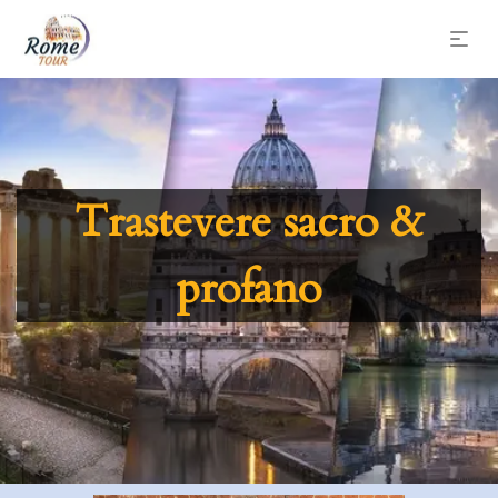
Trastevere sacro &
profano