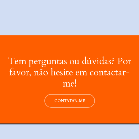
Tem perguntas ou dúvidas? Por
favor, não hesite em contactar-
me!
CONTATAR-ME