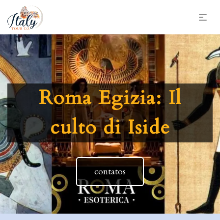
Roma Egizia: Il
culto di Iside
contatos