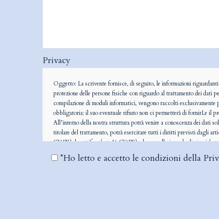
Privacy
Oggetto: La scrivente fornisce, di seguito, le informazioni riguardanti 
protezione delle persone fisiche con riguardo al trattamento dei dati p
compilazione di moduli informatici, vengono raccolti esclusivamente per
obbligatoria; il suo eventuale rifiuto non ci permetterà di fornirLe il
All’interno della nostra struttura potrà venire a conoscenza dei dati sol
titolare del trattamento, potrà esercitare tutti i diritti previsti dagli 
GDPR), la rettifica (art. 16 GDPR) e la cancellazione degli stessi (art
trattamento che La riguardi (artt. 21 e 22 GDPR, per le ipotesi ivi men
*Ho letto e accetto le condizioni della
Pri
effetti giuridici che lo riguardano, ove ne ricorrano i presupposti). Le 
trattamento basata sul consenso prestato prima della revoca; per fare ci
reclamo all’Autorità Garante per la Protezione dei Dati Personali, quale
trattamento stesso e/o di un responsabile del trattamento.