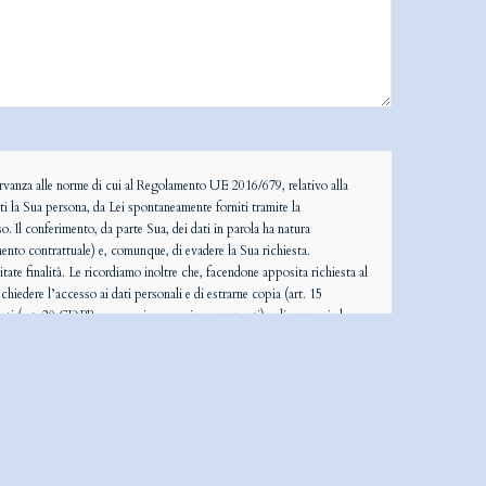
sservanza alle norme di cui al Regolamento UE 2016/679, relativo alla
ti la Sua persona, da Lei spontaneamente forniti tramite la
. Il conferimento, da parte Sua, dei dati in parola ha natura
ento contrattuale) e, comunque, di evadere la Sua richiesta.
itate finalità. Le ricordiamo inoltre che, facendone apposita richiesta al
chiedere l’accesso ai dati personali e di estrarne copia (art. 15
dati (art. 20 GDPR, ove ne ricorrano i presupposti) e di opporsi al
esso decisionale automatizzato, compresa la profilazione, che produca
 detto consenso in qualsiasi momento, senza pregiudicare la liceità del
ati sul sito stesso. La informiamo, inoltre, del diritto di proporre
na decisione dell’Autorità Garante, quanto nei confronti del titolare del