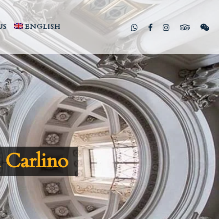
US
ENGLISH
 Carlino