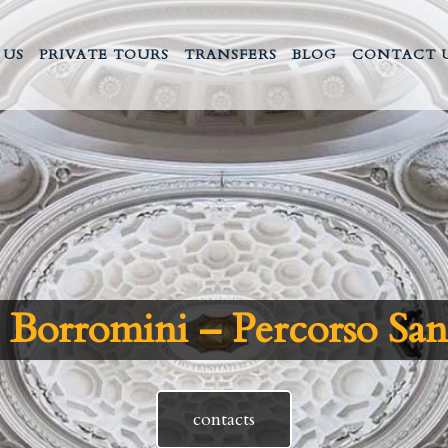
 US
PRIVATE TOURS
TRANSFERS
BLOG
CONTACT 
o Borromini – Percorso San
contacts