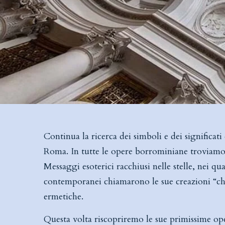
Continua la ricerca dei simboli e dei significat
Roma. In tutte le opere borrominiane troviamo u
Messaggi esoterici racchiusi nelle stelle, nei qu
contemporanei chiamarono le sue creazioni “ch
ermetiche.
Questa volta riscopriremo le sue primissime op