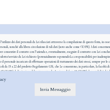
l’utilizzo dei dati personali da Lei rilasciati attraverso la compilazione di questo form, in o
ersonali, nonché alla libera circolazione di tali dati (noto anche come GDPR). I dati concernen
 consentire il contatto con l’azienda e, eventualmente, eseguire il contratto con Lei concluso
 prodotto/servizio da Lei richiesto (potenzialmente esponendoLa a responsabilità per inadempim
o il personale incaricato di effettuare operazioni di trattamento dei dati stessi, sempre per le c
articoli da 15 a 22 del predetto Regolamento UE, che Le consentono, in particolare, la facoltà di 
. 17 GDPR), la limitazione del trattamento che La riguardi (art. 18 GDPR), la portabilità dei 
zionate e, in particolare, al trattamento per finalità di marketing o che si traduca in un proc
vacy
ricordiamo, altresì, il Suo diritto, qualora il trattamento sia basato sul consenso, di revocare
ò, può disiscriversi in ogni momento contattando il titolare del trattamento ai recapiti pubblic
 autorità di controllo operante in Italia, e di proporre ricorso giurisdizionale, tanto avverso u