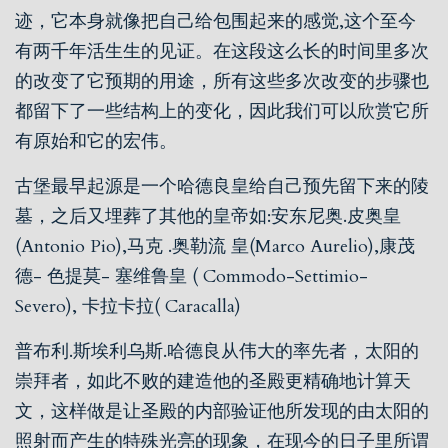
迹，它本身就像把自己给包围起来的感觉,这个至今
有两千年活生生的见证。在这段这么长的时间里多次
的改变了它预期的用途，所有这些多次改变的步骤也
都留下了一些结构上的变化，因此我们可以欣赏它所
有原始和它的宏伟。
古堡最早起源是一个哈德良皇给自己预先留下来的陵
墓，之后又埋葬了其他的皇帝如:安东尼奥.皮奥皇
(Antonio Pio),马克 .奥勒流 皇(Marco Aurelio),康茂
德- 色提莫- 塞维鲁皇 ( Commodo-Settimio-
Severo), 卡拉卡拉( Caracalla)
普布利.斯埃利乌斯.哈德良从伟大的率先者，太阳的
崇拜者，如此不败的建造他的圣殿更精确地计算天
文，这样做是让圣殿的内部验证他所发现的由太阳的
照射而产生的特殊光亮的现象，在现今的日子里所谓